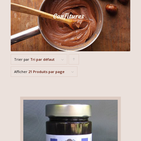
Trier par
Tri par défaut
Cliquer
pour
Afficher
21 Produits par page
trier
les
produits
en
ordre
ascendant