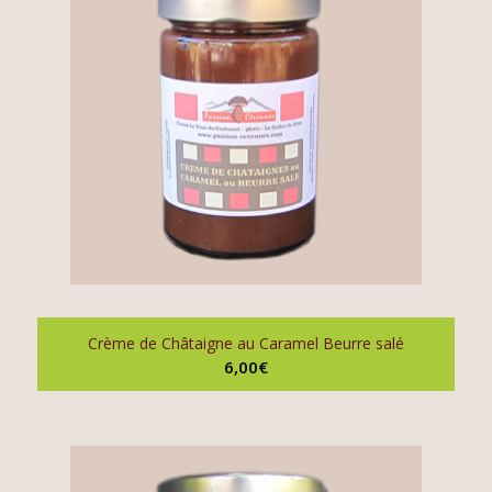
Crème de Châtaigne au Caramel Beurre salé
6,00
€