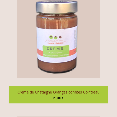
Crème de Châtaigne Oranges confites Cointreau
6,00
€