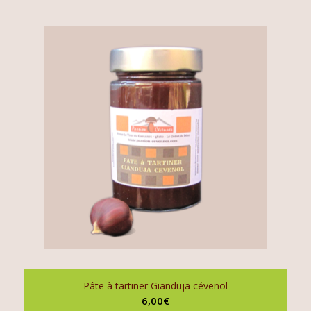
Pâte à tartiner Gianduja cévenol
6,00
€