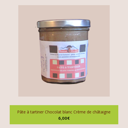
Pâte à tartiner Chocolat blanc Crème de châtaigne
6,00
€