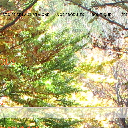
HISTOIRE DE LA CHÂTAIGNE
NOS PRODUITS
BOUTIQUE
HÉBE
OUS
re)
sagerie (obligatoire)