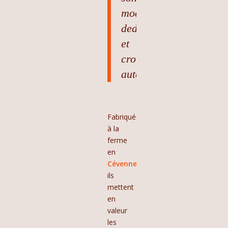
moelleux
dedans
et
croustillants
autour!
Fabriqués
à la
ferme
en
Cévennes,
ils
mettent
en
valeur
les