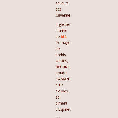
saveurs
des
Cévennes
Ingrédients
: farine
de
blé,
fromage
de
brebis,
OEUFS
,
BEURRE
,
poudre
d’
AMANDES
,
huile
d’olives,
sel,
piment
d’Espelette