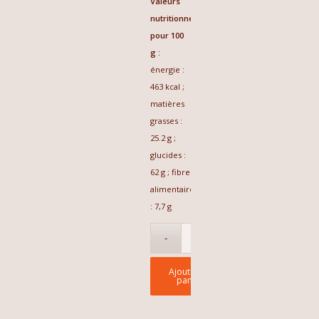
Valeurs
nutritionnelles
pour 100
g :
énergie :
463 kcal ;
matières
grasses :
25.2 g ;
glucides :
62 g ; fibre
alimentaire
: 7,7 g
Ajouter au
panier