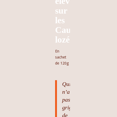
élevées
sur
les
Causses
lozérien
En
sachet
de 120g
Qui
n’aime
pas
grignoter
de